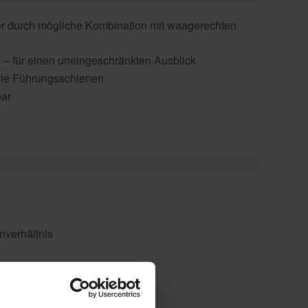
er durch mögliche Kombination mit waagerechten
n – für einen uneingeschränkten Ausblick
die Führungsschienen
ar
nverhältnis