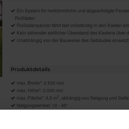
Ein System für herkömmliche und abgeschrägte Fenst
Rollläden
Rollladenpanzer fährt fast vollständig in den Kasten ei
Kein störender seitlicher Überstand des Kastens über 
Unabhängig von der Bauweise des Gebäudes einsetzb
Produktdetails
max. Breite*: 2.500 mm
max. Höhe*: 3.000 mm
2
max. Fläche*: 5,5 m
, abhängig von Neigung und Seite
Neigungswinkel: 10 - 45°
Antrieb: Motor, Funkmotor
Rollladenpanzer: Aluminium
Kastenformen: Eckig, Rund, Quadratisch