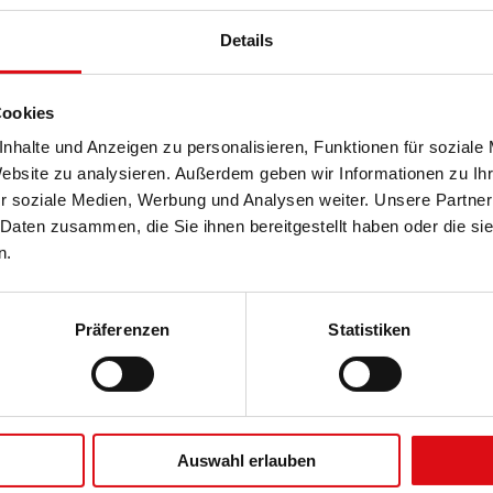
Anwendungsbereiche: Neubau, Sanierung, bei Austausch
Details
insbesondere im Giebelbereich, in/auf der Laibung
(*Typen- und ausstattungsabhängig)
Cookies
nhalte und Anzeigen zu personalisieren, Funktionen für soziale
Website zu analysieren. Außerdem geben wir Informationen zu I
Produktbeschreibung
r soziale Medien, Werbung und Analysen weiter. Unsere Partner
 Daten zusammen, die Sie ihnen bereitgestellt haben oder die s
Auch schräg kann chic sein. WAREMA Schräg-
schrägverglasten Fensterfronten Sonnen- und
n.
Rollläden sind Sonnenschutz-Varianten, die über
Sichtschutz gefragt ist, bieten sie eine
Standardlösungen hinausgehen, denn sie lassen sich
maßgeschneiderte Lösung – und halten
auch bei ausgefallener Architektur einbinden – und
Präferenzen
Statistiken
erfüllen so besondere Ansprüche. Überall da, wo an
Brillante Extras
Auswahl erlauben