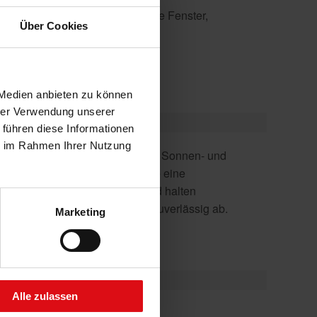
 der Fenster, für abgeschrägte Fenster,
Über Cookies
 Medien anbieten zu können
hrer Verwendung unserer
 führen diese Informationen
ie im Rahmen Ihrer Nutzung
Sonneneinstrahlung und Hitze zuverlässig ab.
Marketing
Alle zulassen