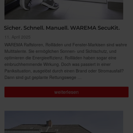
Sicher. Schnell. Manuell. WAREMA SecuKit.
Veröffentlicht
11. April 2025
am
WAREMA Raffstoren, Rollläden und Fenster-Markisen sind wahre
Multitalente. Sie ermöglichen Sonnen- und Sichtschutz, und
optimieren die Energieeffizienz. Rollläden haben sogar eine
einbruchhemmende Wirkung. Doch was passiert in einer
Paniksituation, ausgelöst durch einen Brand oder Stromausfall?
Dann sind gut geplante Rettungswege …
„Sicher.
weiterlesen
Schnell.
Manuell.
WAREMA
SecuKit.“