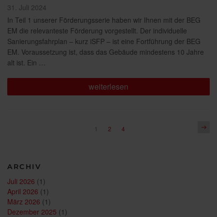
Veröffentlicht
31. Juli 2024
am
In Teil 1 unserer Förderungsserie haben wir Ihnen mit der BEG
EM die relevanteste Förderung vorgestellt. Der individuelle
Sanierungsfahrplan – kurz iSFP – ist eine Fortführung der BEG
EM. Voraussetzung ist, dass das Gebäude mindestens 10 Jahre
alt ist. Ein …
„Förderung
weiterlesen
für
Ihre
Sanierung
Teil
2:
Seitennummerierung
Näch
Seite
Seite
Seite
1
2
4
Individueller
Seite
der
Sanierungsfahrplan
(iSFP)“
Beiträge
ARCHIV
Juli 2026
(1)
April 2026
(1)
März 2026
(1)
Dezember 2025
(1)