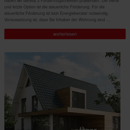
haben wir bereits 3 Fördermöglichkeiten präsentiert. Die vierte
und letzte Option ist die steuerliche Förderung. Für die
steuerliche Förderung ist kein Energieberater notwendig.
Voraussetzung ist, dass Sie Inhaber der Wohnung sind …
„Förderung
weiterlesen
für
Ihre
Sanierung
Teil
4:
Steuerliche
Förderung“