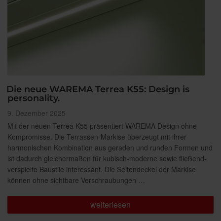
Die neue WAREMA Terrea K55: Design is
personality.
Veröffentlicht
9. Dezember 2025
am
Mit der neuen Terrea K55 präsentiert WAREMA Design ohne
Kompromisse. Die Terrassen-Markise überzeugt mit ihrer
harmonischen Kombination aus geraden und runden Formen und
ist dadurch gleichermaßen für kubisch-moderne sowie fließend-
verspielte Baustile interessant. Die Seitendeckel der Markise
können ohne sichtbare Verschraubungen …
„Die
weiterlesen
neue
WAREMA