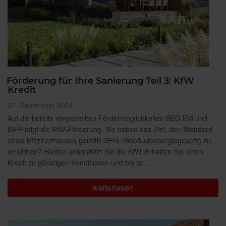
Förderung für Ihre Sanierung Teil 3: KfW
Kredit
Veröffentlicht
27. September 2024
am
Auf die bereits vorgestellten Fördermöglichkeiten BEG EM und
iSFP folgt die KfW-Förderung. Sie haben das Ziel, den Standard
eines Effizienzhauses gemäß GEG (Gebäudeenergiegesetz) zu
erreichen? Hierbei unterstützt Sie die KfW. Erhalten Sie einen
Kredit zu günstigen Konditionen und bis zu …
„Förderung
weiterlesen
für
Ihre
Sanierung
Teil