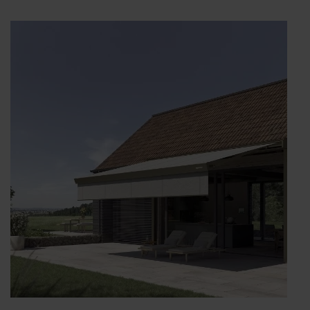
Terrea
K55:
Design
is
personality.“