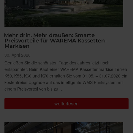
Mehr drin. Mehr draußen: Smarte
Preisvorteile für WAREMA Kassetten-
Markisen
Veröffentlicht
30. April 2026
am
Genießen Sie die schönsten Tage des Jahres jetzt noch
entspannter. Beim Kauf einer WAREMA-Kassettenmarkise Terrea
K50, K55, K60 und K70 erhalten Sie vom 01.05. – 31.07.2026 ein
kostenfreies Upgrade auf das intelligente WMS Funksystem mit
einem Preisvorteil von bis zu …
„Mehr
weiterlesen
drin.
Mehr
draußen:
Smarte
Preisvorteile
für