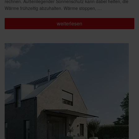
rechnen. Außenliegender Sonnenschutz kann dabei helfen, die
Wärme frühzeitig abzuhalten. Wärme stoppen, …
„Angenehm
weiterlesen
kühl:
Außenliegender
Sonnenschutz
gegen
die
Sommerhitze“