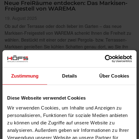
Neue FreiRäume entdecken: Das Markisen-
Freigestell von WAREMA
Veröffentlicht
19. August 2025
am
Ob auf der Terrasse oder doch lieber im Garten – das neue
Markisen-Freigestell von WAREMA schenkt Ihnen die Freiheit zu
wählen. Bestückt mit einer oder zwei Pergola- bzw. Terrassen-
Markisen genießen Sie kühlen Schatten genau dort, wo Sie ihn
benötigen! Durch …
„Neue
weiterlesen
FreiRäume
Zustimmung
Details
Über Cookies
entdecken:
Das
Markisen-
Freigestell
von
Diese Webseite verwendet Cookies
WAREMA“
Wir verwenden Cookies, um Inhalte und Anzeigen zu
personalisieren, Funktionen für soziale Medien anbieten
zu können und die Zugriffe auf unsere Website zu
analysieren. Außerdem geben wir Informationen zu Ihrer
Verwendung unserer Website an unsere Partner für