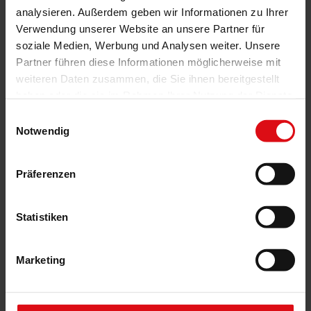
Das könnte Sie auch interessieren
analysieren. Außerdem geben wir Informationen zu Ihrer
Verwendung unserer Website an unsere Partner für
soziale Medien, Werbung und Analysen weiter. Unsere
Partner führen diese Informationen möglicherweise mit
weiteren Daten zusammen, die Sie ihnen bereitgestellt
haben oder die sie im Rahmen Ihrer Nutzung der Dienste
gesammelt haben.
Einwilligungsauswahl
Notwendig
Präferenzen
Statistiken
Marketing
Neubau-Aufsetz-Rollläden