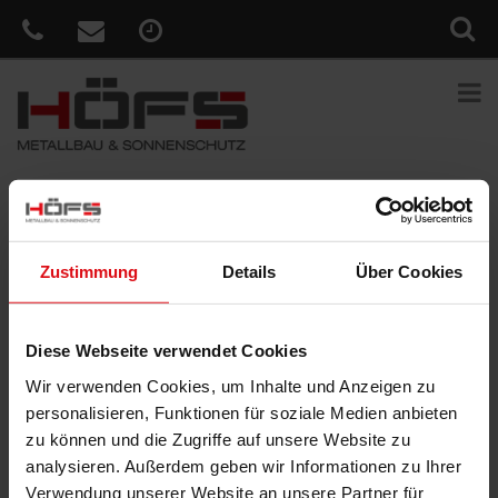
Sie sind hier:
Home
»
News
»
Smarter Sonnenschutz – so einfach
wie nie
Zustimmung
Details
Über Cookies
Veröffentlicht
9. Juni 2021
am
Smarter Sonnenschutz – so einfach
wie nie
Diese Webseite verwendet Cookies
Mit dem neuen WMS WebControl pro bedienen Sie Markise,
Wir verwenden Cookies, um Inhalte und Anzeigen zu
Rollladen, Außenjalousie und Co. ganz bequem per App oder
personalisieren, Funktionen für soziale Medien anbieten
Alexa Sprachassistent – egal ob zuhause oder unterwegs. Und
zu können und die Zugriffe auf unsere Website zu
dank der cleveren WMS Automatikprogramme verwandeln Sie Ihr
analysieren. Außerdem geben wir Informationen zu Ihrer
Zuhause ganz einfach in ein Smart Home und profitieren von
Verwendung unserer Website an unsere Partner für