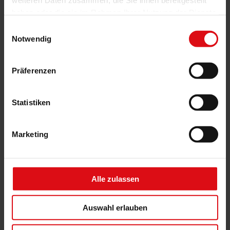
weiteren Daten zusammen, die Sie ihnen bereitgestellt
haben oder die sie im Rahmen Ihrer Nutzung der Dienste
gesammelt haben.
Einwilligungsauswahl
Notwendig
Präferenzen
Statistiken
Wintergarten-Markise Climara D3
Marketing
Alle zulassen
Auswahl erlauben