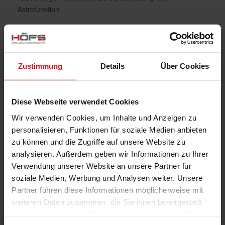
Astrofunktion
Produktbeschreibung
Zustimmung
Details
Über Cookies
Der WAREMA Timer sorgt für eine verlässliche zeit-
und dämmerungsabhängige Steuerung Ihres
Sonnenschutzes. Damit genießen Sie nicht nur ein
Diese Webseite verwendet Cookies
Höchstmaß an Komfort, da Ihr Sonnenschutz
Wir verwenden Cookies, um Inhalte und Anzeigen zu
automatisch schließt und hochfährt, Sie gewinnen auch
personalisieren, Funktionen für soziale Medien anbieten
an Sicherheit. Denn durch die Anwesenheitssimulation
zu können und die Zugriffe auf unsere Website zu
wirkt Ihr Haus bewohnt. Ein wichtiger Beitrag zum
analysieren. Außerdem geben wir Informationen zu Ihrer
vorbeugenden Einbruchschutz.
Verwendung unserer Website an unsere Partner für
soziale Medien, Werbung und Analysen weiter. Unsere
Partner führen diese Informationen möglicherweise mit
Brillante Extras
weiteren Daten zusammen, die Sie ihnen bereitgestellt
haben oder die sie im Rahmen Ihrer Nutzung der Dienste
Wetterstation multisense