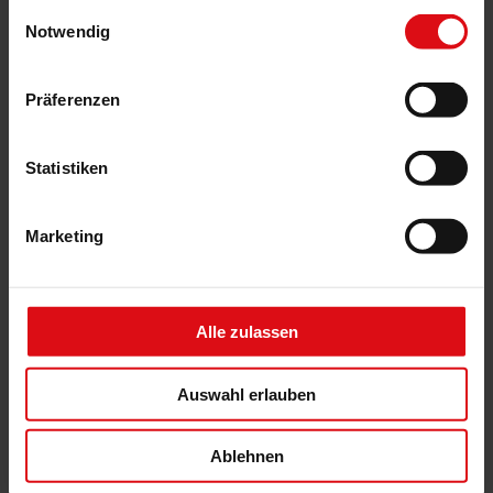
gesammelt haben.
Messwertgeber
Einwilligungsauswahl
Notwendig
Motorsteuereinheiten und Geschossansteuerungen
Präferenzen
Das könnte Sie auch interessieren
Statistiken
Marketing
Alle zulassen
Auswahl erlauben
Ablehnen