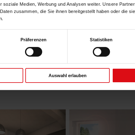
r soziale Medien, Werbung und Analysen weiter. Unsere Partner
Produktbeschreibung
 Daten zusammen, die Sie ihnen bereitgestellt haben oder die s
n.
Auch mit kleinen Balkonen oder Terrassen können
Insektenschutz-Plissee lässt sich quer verschieben
Sie sich wirksam vor lästigen Insekten schützen. Das
Präferenzen
Statistiken
Brillante Extras
Weitere Informationen zu Ausstattungsextras Insektens
Auswahl erlauben