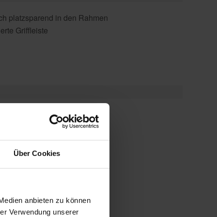
ich platzsparend in den Rahmen
te Griffleiste
-Plissees
Über Cookies
 auf ebenem Untergrund
 Medien anbieten zu können
hrer Verwendung unserer