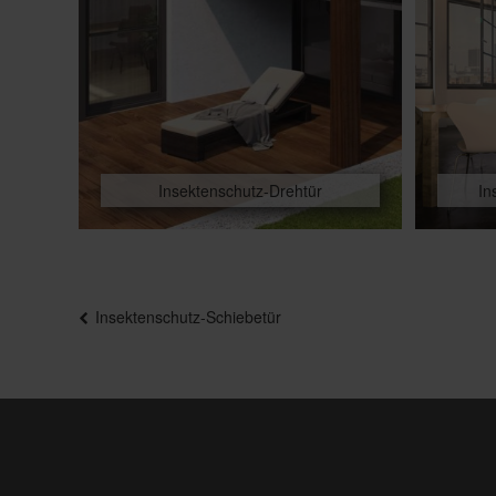
Insektenschutz-Drehtür
In
Beitragsnavigation
Insektenschutz-Schiebetür