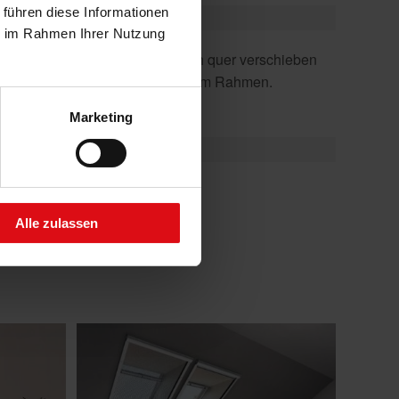
 führen diese Informationen
ie im Rahmen Ihrer Nutzung
und verschwindet platzsparend im Rahmen.
Marketing
chutz
Alle zulassen